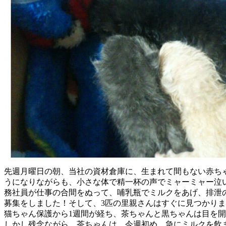
先週月曜日の朝、当社の資材倉庫に、生まれて間もない赤ち
うになりながらも、小さな体で精一杯の声でミャーミャー泣
務社員が仕事の合間をぬって、哺乳瓶でミルクをあげ、排泄
募集をしました！そして、3匹の里親さんはすぐに見つかり
猫ちゃん保護から1週間が経ち、茶ちゃんと黒ちゃんは目を
しかし残念ながら、茶ちゃんは、今週初め、急にミルクを飲