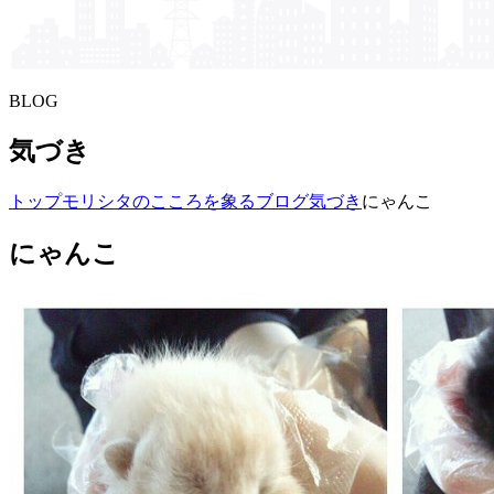
BLOG
気づき
トップ
モリシタの​こころを​象る​ブログ
気づき
にゃんこ
にゃんこ