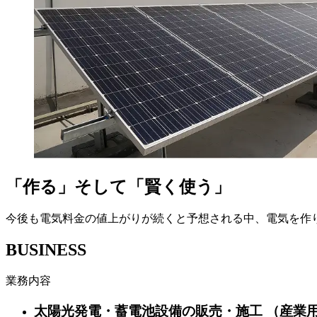
「作る」そして「賢く使う」
今後も電気料金の値上がりが続くと予想される中、電気を作
B
U
S
I
N
E
S
S
業務内容
太陽光発電・蓄電池設備の販売・施工 （産業