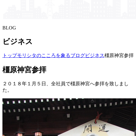
BLOG
ビジネス
トップ
モリシタの​こころを​象る​ブログ
ビジネス
橿原神宮参拝
橿原神宮参拝
２０１８年１月５日、全社員で橿原神宮へ参拝を致しまし
た。