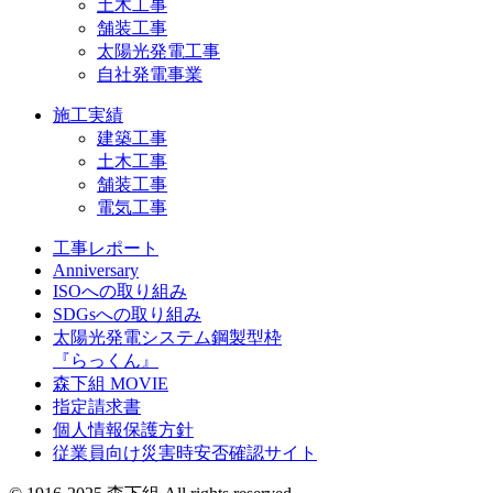
土木工事
舗装工事
太陽光発電工事
自社発電事業
施工実績
建築工事
土木工事
舗装工事
電気工事
工事レポート
Anniversary
ISOへの取り組み
SDGsへの取り組み
太陽光発電システム鋼製型枠
『らっくん』
森下組 MOVIE
指定請求書
個人情報保護方針
従業員向け災害時安否確認サイト