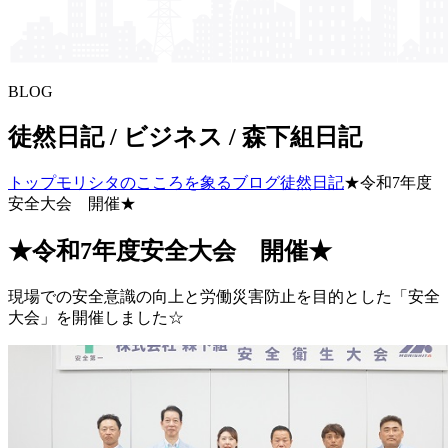
BLOG
徒然日記 / ビジネス / 森下組日記
トップ
モリシタの​こころを​象る​ブログ
徒然日記
★令和7年度
安全大会 開催★
★令和7年度安全大会 開催★
現場での安全意識の向上と労働災害防止を目的とした「安全
大会」を開催しました☆