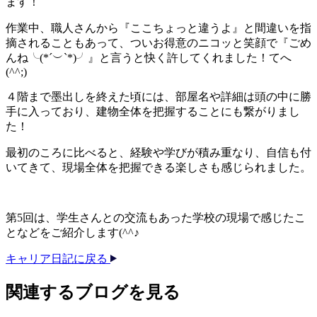
ます！
作業中、職人さんから『ここちょっと違うよ』と間違いを指
摘されることもあって、ついお得意のニコッと笑顔で『ごめ
んね╰(*´︶`*)╯』と言うと快く許してくれました！てへ
(^^;)
４階まで墨出しを終えた頃には、部屋名や詳細は頭の中に勝
手に入っており、建物全体を把握することにも繋がりまし
た！
最初のころに比べると、経験や学びが積み重なり、自信も付
いてきて、現場全体を把握できる楽しさも感じられました。
第5回は、学生さんとの交流もあった学校の現場で感じたこ
となどをご紹介します(^^♪
キャリア日記に戻る
関連する​ブログを​見る​