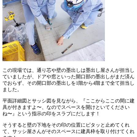
この現場では、通り芯や壁の墨出しは墨出し屋さんが担当し
ていましたが、ドアや窓といった開口部の墨出しがまだ済ん
でおらず、その開口部の墨出しを1階から4階まで全て担当し
ました。
平面詳細図とサッシ図を見ながら、『ここからここの間に建
具が付きますよ〜、なのでスペースを開けといてください
ね〜』という指示の印をスラブにだします！
そうすると壁の下地をその印の位置にピタッと止めてくれ
て、サッシ屋さんがそのスペースに建具枠を取り付けてくれ