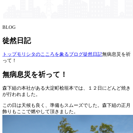
BLOG
徒然日記
トップ
モリシタの​こころを​象る​ブログ
徒然日記
無病息災を祈
って！
無病息災を祈って！
森下組の本社がある大淀町桧垣本では、１２日にどんど焼き
が行われました。
この日は天候も良く、準備もスムーズでした。森下組の正月
飾りもここで燃やして頂きました。