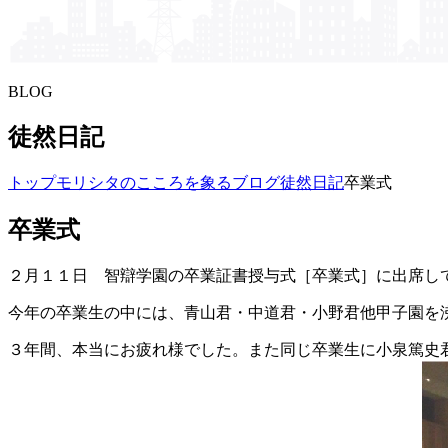
BLOG
徒然日記
トップ
モリシタの​こころを​象る​ブログ
徒然日記
卒業式
卒業式
２月１１日 智辯学園の卒業証書授与式［卒業式］に出席して
今年の卒業生の中には、青山君・中道君・小野君他甲子園を
３年間、本当にお疲れ様でした。また同じ卒業生に小泉篤史