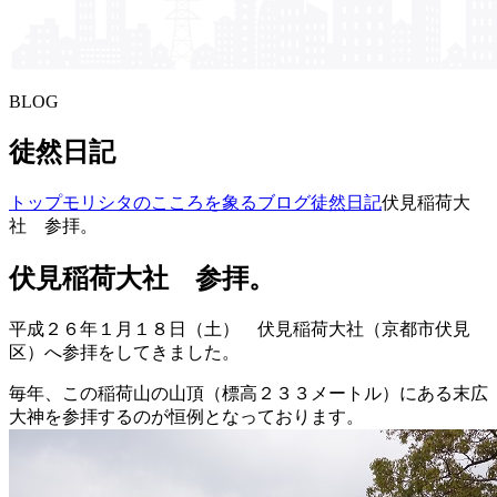
BLOG
徒然日記
トップ
モリシタの​こころを​象る​ブログ
徒然日記
伏見稲荷大
社 参拝。
伏見稲荷大社 参拝。
平成２６年１月１８日（土） 伏見稲荷大社（京都市伏見
区）へ参拝をしてきました。
毎年、この稲荷山の山頂（標高２３３メートル）にある末広
大神を参拝するのが恒例となっております。