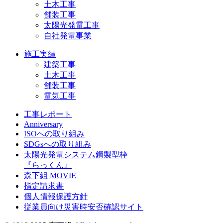
土木工事
舗装工事
太陽光発電工事
自社発電事業
施工実績
建築工事
土木工事
舗装工事
電気工事
工事レポート
Anniversary
ISOへの取り組み
SDGsへの取り組み
太陽光発電システム鋼製型枠
『らっくん』
森下組 MOVIE
指定請求書
個人情報保護方針
従業員向け災害時安否確認サイト