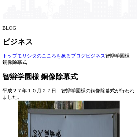
BLOG
ビジネス
トップ
モリシタの​こころを​象る​ブログ
ビジネス
智辯学園様
銅像除幕式
智辯学園様 銅像除幕式
平成２７年１０月２７日 智辯学園様の銅像除幕式が行われ
ました。