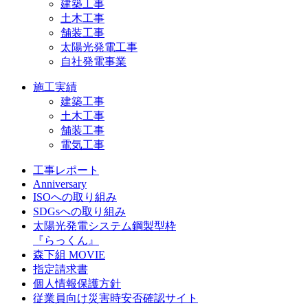
建築工事
土木工事
舗装工事
太陽光発電工事
自社発電事業
施工実績
建築工事
土木工事
舗装工事
電気工事
工事レポート
Anniversary
ISOへの取り組み
SDGsへの取り組み
太陽光発電システム鋼製型枠
『らっくん』
森下組 MOVIE
指定請求書
個人情報保護方針
従業員向け災害時安否確認サイト