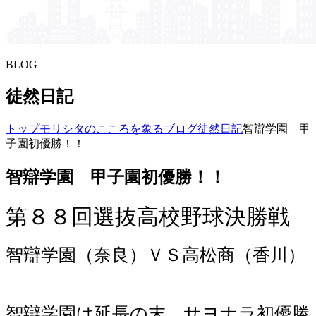
BLOG
徒然日記
トップ
モリシタの​こころを​象る​ブログ
徒然日記
智辯学園 甲
子園初優勝！！
智辯学園 甲子園初優勝！！
第８８回選抜高校野球決勝戦
智辯学園（奈良）ＶＳ高松商（香川）
智辯学園は延長の末、サヨナラ初優勝