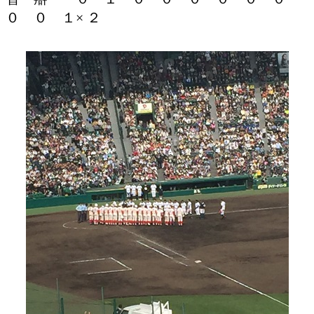
０ ０ １× ２