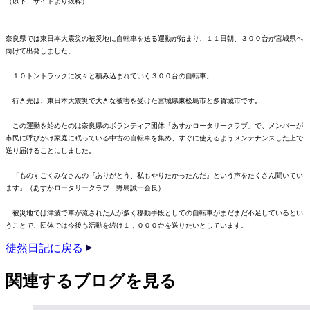
（以下、サイトより抜粋）
奈良県では東日本大震災の被災地に自転車を送る運動が始まり、１１日朝、３００台が宮城県へ
向けて出発しました。
１０トントラックに次々と積み込まれていく３００台の自転車。
行き先は、東日本大震災で大きな被害を受けた宮城県東松島市と多賀城市です。
この運動を始めたのは奈良県のボランティア団体「あすかロータリークラブ」で、メンバーが
市民に呼びかけ家庭に眠っている中古の自転車を集め、すぐに使えるようメンテナンスした上で
送り届けることにしました。
「ものすごくみなさんの『ありがとう、私もやりたかったんだ』という声をたくさん聞いてい
ます」（あすかロータリークラブ 野島誠一会長）
被災地では津波で車が流された人が多く移動手段としての自転車がまだまだ不足しているとい
うことで、団体では今後も活動を続け１，０００台を送りたいとしています。
徒然日記に戻る
関連する​ブログを​見る​