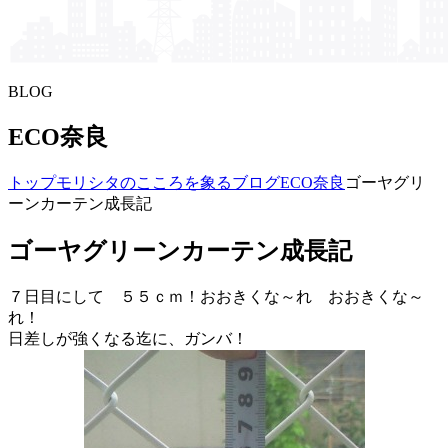
BLOG
ECO奈良
トップ
モリシタの​こころを​象る​ブログ
ECO奈良
ゴーヤグリ
ーンカーテン成長記
ゴーヤグリーンカーテン成長記
７日目にして ５５ｃｍ！おおきくな～れ おおきくな～
れ！
日差しが強くなる迄に、ガンバ！