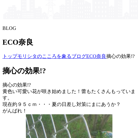
BLOG
ECO奈良
トップ
モリシタの​こころを​象る​ブログ
ECO奈良
摘心の効果!?
摘心の効果!?
摘心の効果!?
黄色い可愛い花が咲き始めました！蕾もたくさんもっていま
す。
現在約９５ｃｍ・・・夏の日差し対策にまにあうか？
がんばれ！