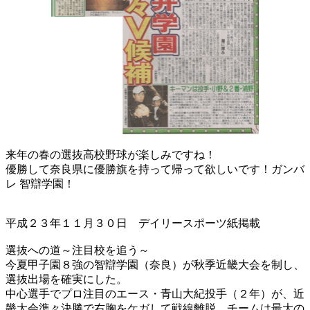
来年の春の選抜高校野球が楽しみですね！
優勝して奈良県に優勝旗を持って帰って欲しいです！ガンバ
レ 智辯学園！
平成２３年１１月３０日 デイリースポーツ紙掲載
選抜への道～注目校を追う～
今夏甲子園８強の智辯学園（奈良）が秋季近畿大会を制し、
選抜出場を確実にした。
中心選手でプロ注目のエース・青山大紀投手（２年）が、近
畿大会準々決勝で右胸をケガして戦線離脱。チームは最大の