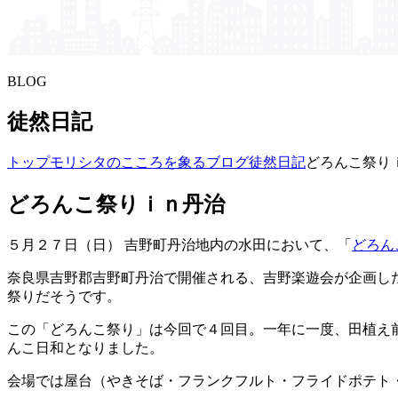
BLOG
徒然日記
トップ
モリシタの​こころを​象る​ブログ
徒然日記
どろんこ祭り
どろんこ祭りｉｎ丹治
５月２７日（日） 吉野町丹治地内の水田において、「
どろん
奈良県吉野郡吉野町丹治で開催される、吉野楽遊会が企画し
祭りだそうです。
この「どろんこ祭り」は今回で４回目。一年に一度、田植え
んこ日和となりました。
会場では屋台（やきそば・フランクフルト・フライドポテト