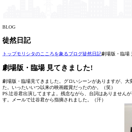
BLOG
徒然日記
トップ
モリシタの​こころを​象る​ブログ
徒然日記
劇場版・臨場 
劇場版・臨場 見てきました!
劇場版・臨場見てきました。グロいシーンがありますが、大
た。いったいいつ以来の映画鑑賞だったのか。（笑）
PS.辻谷君出演してますよ。残念ながら、台詞はありません
す。メールで辻谷君から指摘されました。（汗）