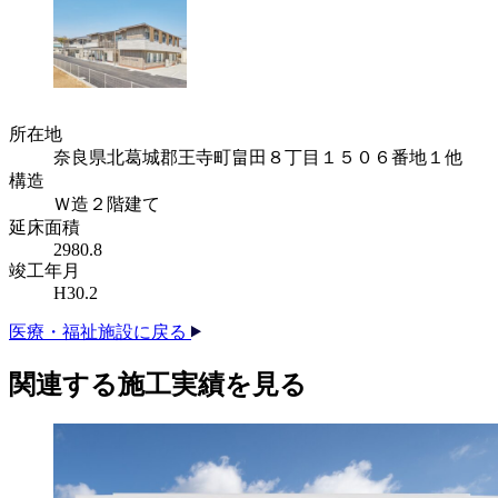
所在地
奈良県北葛城郡王寺町畠田８丁目１５０６番地１他
構造
Ｗ造２階建て
延床面積
2980.8
竣工年月
H30.2
医療・福祉施設に戻る
関連する​施工実績を​見る​