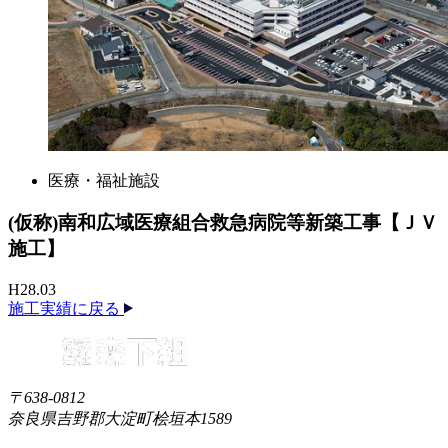
医療・福祉施設
(仮称)南和広域医療組合救急病院等新築工事【ＪＶ
施工】
H28.03
施工実績に戻る
〒638-0812
奈良県吉野郡大淀町桧垣本1589