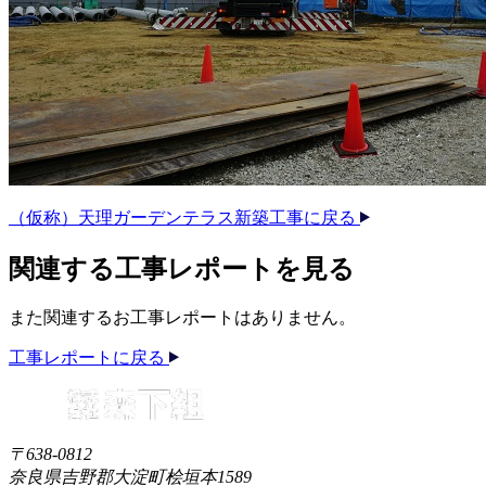
（仮称）天理ガーデンテラス新築工事に戻る
関連する​工事レポートを​見る​
また​関連する​お工事レポートは​ありません。​
工事レポートに戻る
〒638-0812
奈良県吉野郡大淀町桧垣本1589