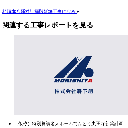
桧垣本八幡神社拝殿新築工事に戻る
関連する​工事レポートを​見る​
（仮称）特別養護老人ホームてんとう虫王寺新築計画