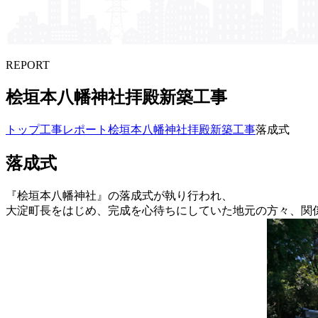
REPORT
桧垣本八幡神社拝殿新築工事
トップ
工事レポート
桧垣本八幡神社拝殿新築工事
落成式
落成式
『桧垣本八幡神社』の落成式が執り行われ、
大淀町長をはじめ、完成を心待ちにしていた地元の方々、関