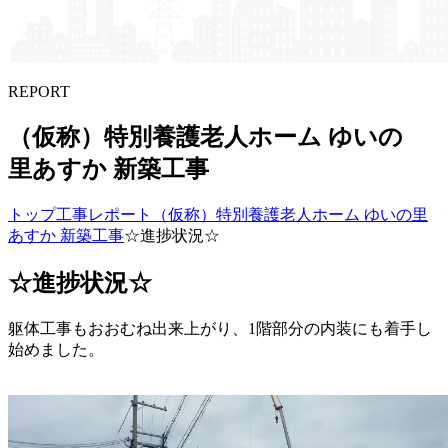
REPORT
（仮称）​特別養護老人ホーム ゆいの​
里あすか​ 新築工事
トップ
工事レポート
（仮称）特別養護老人ホーム ゆいの里
あすか 新築工事
☆進捗状況☆
☆進捗状況☆
躯体工事もおおむね出来上がり、1階部分の内装にも着手し
始めました。