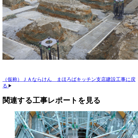
（仮称）ＪＡならけん まほろばキッチン支店建設工事に戻
る
関連する​工事レポートを​見る​