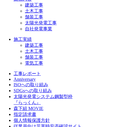
建築工事
土木工事
舗装工事
太陽光発電工事
自社発電事業
施工実績
建築工事
土木工事
舗装工事
電気工事
工事レポート
Anniversary
ISOへの取り組み
SDGsへの取り組み
太陽光発電システム鋼製型枠
『らっくん』
森下組 MOVIE
指定請求書
個人情報保護方針
従業員向け災害時安否確認サイト