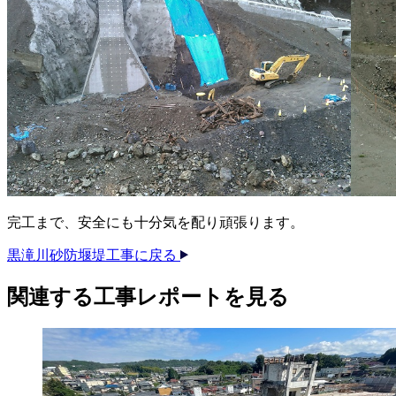
完工まで、安全にも十分気を配り頑張ります。
黒滝川砂防堰堤工事に戻る
関連する​工事レポートを​見る​