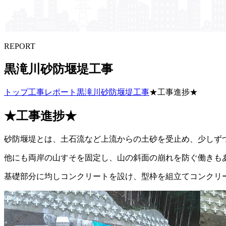
REPORT
黒滝川砂防堰堤工事
トップ
工事レポート
黒滝川砂防堰堤工事
★工事進捗★
★工事進捗★
砂防堰堤とは、土石流など上流からの土砂を受止め、少しず
他にも両岸の山すそを固定し、山の斜面の崩れを防ぐ働きも
基礎部分に均しコンクリートを設け、型枠を組立てコンクリ