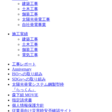
建築工事
土木工事
舗装工事
太陽光発電工事
自社発電事業
施工実績
建築工事
土木工事
舗装工事
電気工事
工事レポート
Anniversary
ISOへの取り組み
SDGsへの取り組み
太陽光発電システム鋼製型枠
『らっくん』
森下組 MOVIE
指定請求書
個人情報保護方針
従業員向け災害時安否確認サイト