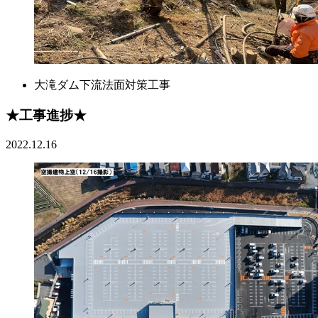
大滝ダム下流法面対策工事
★工事進捗★
2022.12.16