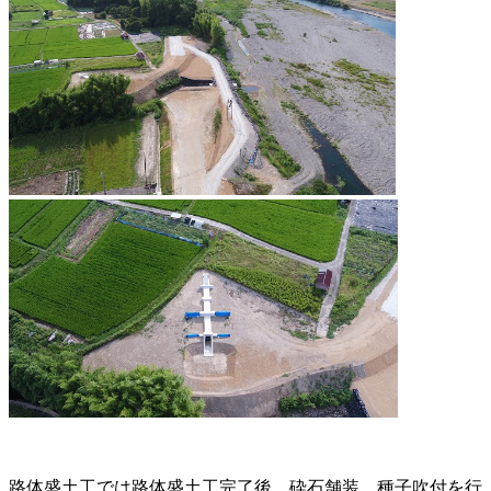
路体盛土工では路体盛土工完了後、砕石舗装、種子吹付を行