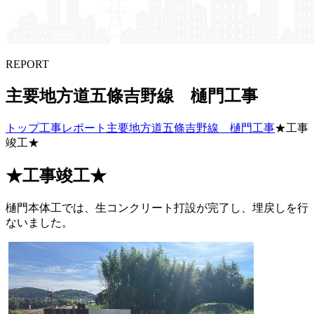
REPORT
主要地方​道五條吉野線 樋門工事
トップ
工事レポート
主要地方道五條吉野線 樋門工事
★工事
竣工★
★工事竣工★
樋門本体工では、生コンクリート打設が完了し、埋戻しを行
ないました。