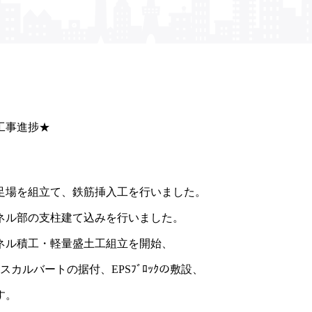
工事進捗★
足場を組立て、鉄筋挿入工を行いました。
ネル部の支柱建て込みを行いました。
パネル積工・軽量盛土工組立を開始、
ルバートの据付、EPSﾌﾞﾛｯｸの敷設、
す。