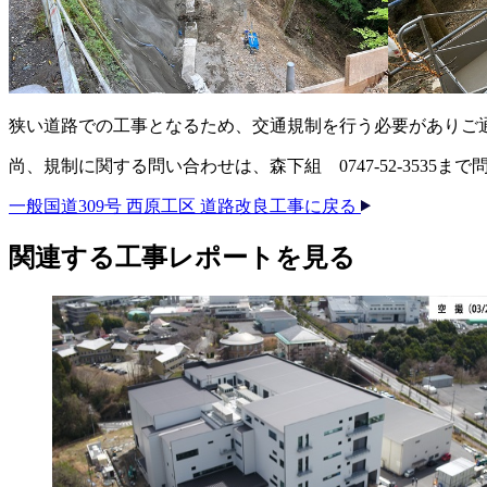
狭い道路での工事となるため、交通規制を行う必要がありご
尚、規制に関する問い合わせは、森下組 0747-52-3535ま
一般国道309号 西原工区 道路改良工事に戻る
関連する​工事レポートを​見る​