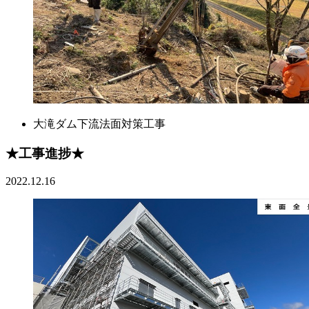
大滝ダム下流法面対策工事
★工事進捗★
2022.12.16