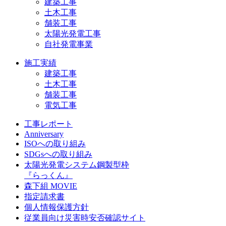
建築工事
土木工事
舗装工事
太陽光発電工事
自社発電事業
施工実績
建築工事
土木工事
舗装工事
電気工事
工事レポート
Anniversary
ISOへの取り組み
SDGsへの取り組み
太陽光発電システム鋼製型枠
『らっくん』
森下組 MOVIE
指定請求書
個人情報保護方針
従業員向け災害時安否確認サイト