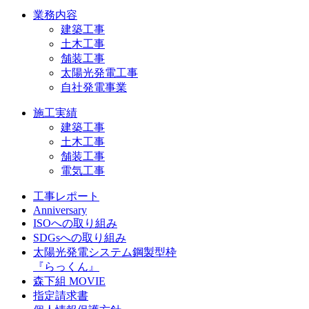
業務内容
建築工事
土木工事
舗装工事
太陽光発電工事
自社発電事業
施工実績
建築工事
土木工事
舗装工事
電気工事
工事レポート
Anniversary
ISOへの取り組み
SDGsへの取り組み
太陽光発電システム鋼製型枠
『らっくん』
森下組 MOVIE
指定請求書