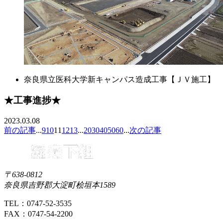
奈良県立医科大学新キャンパス造成工事【ＪＶ施工】
★工事進捗★
2023.03.08
前の記事
...
9
10
11
12
13
...
20
30
40
50
60
...
次の記事
〒638-0812
奈良県吉野郡大淀町桧垣本1589
TEL：0747-52-3535
FAX：0747-54-2200