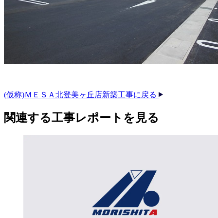
(仮称)ＭＥＳＡ北登美ヶ丘店新築工事に戻る
関連する​工事レポートを​見る​