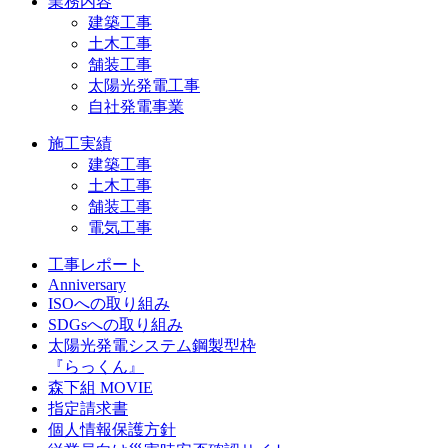
業務内容
建築工事
土木工事
舗装工事
太陽光発電工事
自社発電事業
施工実績
建築工事
土木工事
舗装工事
電気工事
工事レポート
Anniversary
ISOへの取り組み
SDGsへの取り組み
太陽光発電システム鋼製型枠
『らっくん』
森下組 MOVIE
指定請求書
個人情報保護方針