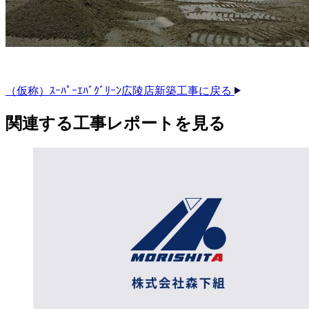
（仮称）ｽｰﾊﾟｰｴﾊﾞｸﾞﾘｰﾝ広陵店新築工事に戻る
関連する​工事レポートを​見る​