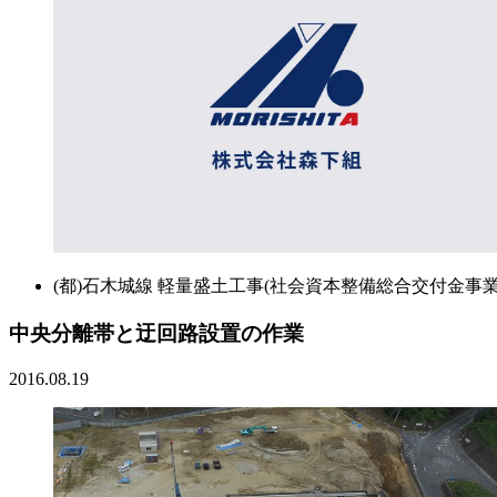
(都)石木城線 軽量盛土工事(社会資本整備総合交付金事業
中央分離帯と迂回路設置の作業
2016.08.19