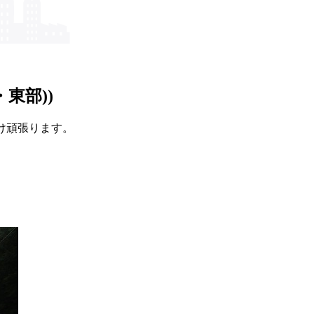
東部​))
け頑張ります。