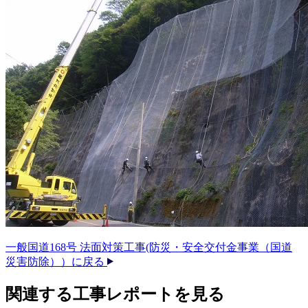
一般国道168号 法面対策工事(防災・安全交付金事業（国道
災害防除））に戻る
関連する​工事レポートを​見る​