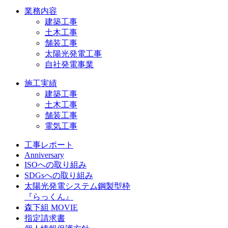
業務内容
建築工事
土木工事
舗装工事
太陽光発電工事
自社発電事業
施工実績
建築工事
土木工事
舗装工事
電気工事
工事レポート
Anniversary
ISOへの取り組み
SDGsへの取り組み
太陽光発電システム鋼製型枠
『らっくん』
森下組 MOVIE
指定請求書