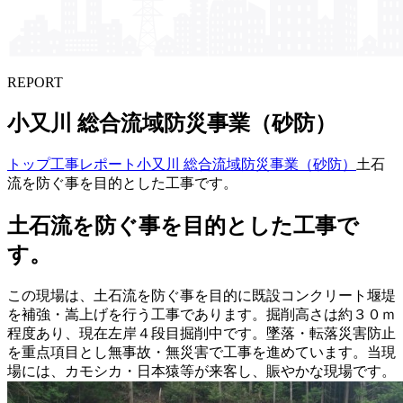
REPORT
小又川 総合流域防災事業​（砂防）
トップ
工事レポート
小又川 総合流域防災事業（砂防）
土石
流を防ぐ事を目的とした工事です。
土石流を防ぐ事を目的とした工事で
す。
この現場は、土石流を防ぐ事を目的に既設コンクリート堰堤
を補強・嵩上げを行う工事であります。掘削高さは約３０ｍ
程度あり、現在左岸４段目掘削中です。墜落・転落災害防止
を重点項目とし無事故・無災害で工事を進めています。当現
場には、カモシカ・日本猿等が来客し、賑やかな現場です。