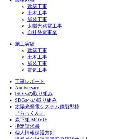
建築工事
土木工事
舗装工事
太陽光発電工事
自社発電事業
施工実績
建築工事
土木工事
舗装工事
電気工事
工事レポート
Anniversary
ISOへの取り組み
SDGsへの取り組み
太陽光発電システム鋼製型枠
『らっくん』
森下組 MOVIE
指定請求書
個人情報保護方針