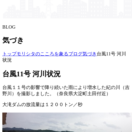
BLOG
気づき
トップ
モリシタの​こころを​象る​ブログ
気づき
台風11号 河川
状況
台風11号 河川状況
台風１１号の影響で降り続いた雨により増水した紀の川（吉
野川）を撮影しました。（奈良県大淀町土田付近）
大滝ダムの放流量は１２００トン／秒