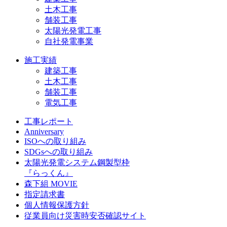
土木工事
舗装工事
太陽光発電工事
自社発電事業
施工実績
建築工事
土木工事
舗装工事
電気工事
工事レポート
Anniversary
ISOへの取り組み
SDGsへの取り組み
太陽光発電システム鋼製型枠
『らっくん』
森下組 MOVIE
指定請求書
個人情報保護方針
従業員向け災害時安否確認サイト