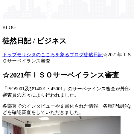
BLOG
徒然日記 / ビジネス
トップ
モリシタの​こころを​象る​ブログ
徒然日記
☆2021年ＩＳ
Ｏサーベイランス審査
☆2021年ＩＳＯサーベイランス審査
「
ISO9001
及び
14001
・
45001
」のサーベラインス審査が外部
審査員の方々により行われました。
各部署でのインタビューや文書化された情報、各種記録類な
どを確認審査をしていただきました。