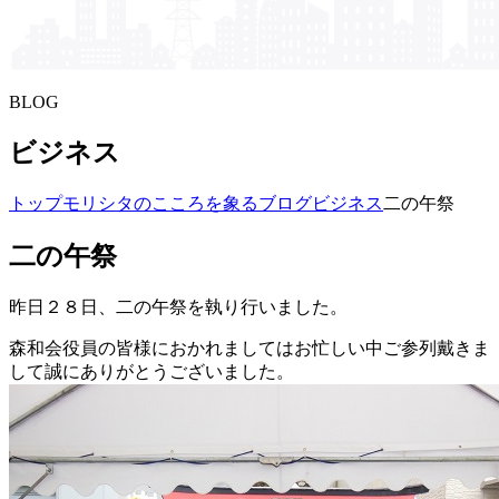
BLOG
ビジネス
トップ
モリシタの​こころを​象る​ブログ
ビジネス
二の午祭
二の午祭
昨日２８日、二の午祭を執り行いました。
森和会役員の皆様におかれましてはお忙しい中ご参列戴きま
して誠にありがとうございました。