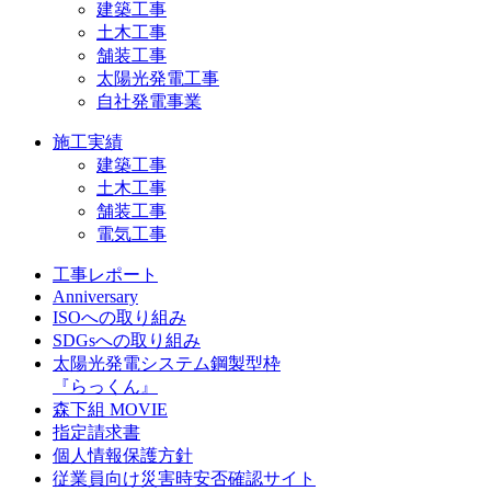
建築工事
土木工事
舗装工事
太陽光発電工事
自社発電事業
施工実績
建築工事
土木工事
舗装工事
電気工事
工事レポート
Anniversary
ISOへの取り組み
SDGsへの取り組み
太陽光発電システム鋼製型枠
『らっくん』
森下組 MOVIE
指定請求書
個人情報保護方針
従業員向け災害時安否確認サイト