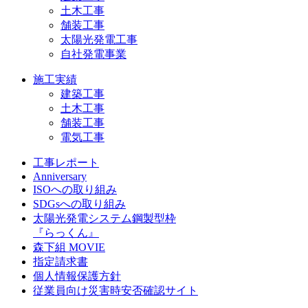
土木工事
舗装工事
太陽光発電工事
自社発電事業
施工実績
建築工事
土木工事
舗装工事
電気工事
工事レポート
Anniversary
ISOへの取り組み
SDGsへの取り組み
太陽光発電システム鋼製型枠
『らっくん』
森下組 MOVIE
指定請求書
個人情報保護方針
従業員向け災害時安否確認サイト