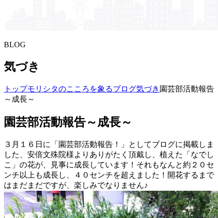
BLOG
気づき
トップ
モリシタの​こころを​象る​ブログ
気づき
園芸部活動報告
～成長～
園芸部活動報告～成長～
３月１６日に「園芸部活動報告！」としてブログに掲載しま
した、安倍文殊院様よりありがたく頂戴し、植えた「なでし
こ」の花が、見事に成長しています！それもなんと約２０セ
ンチ以上も成長し、４０センチを超えました！開花するまで
はまだまだですが、楽しみでなりません♪