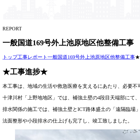
REPORT
一般国道169号外上池原地区他整備工事
トップ
工事レポート
一般国道169号外上池原地区他整備工事
★
★工事進捗★
本工事は、地域の生活や救急医療を支えるにあたり、必要不
十津川村「上野地地区」では、補強土壁の4段目天端部にて
排水関係の施工では、補強土壁とICT路体盛土の「遠隔臨場
法面整形や小段排水の仕上げも完了し、竣工致しました。