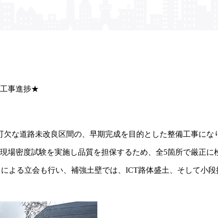
工事進捗★
可欠な道路未改良区間の、早期完成を目的とした整備工事にな
、現場密度試験を実施し品質を担保するため、全5箇所で厳正に
」による立会も行い、補強土壁では、ICT路体盛土、そして小