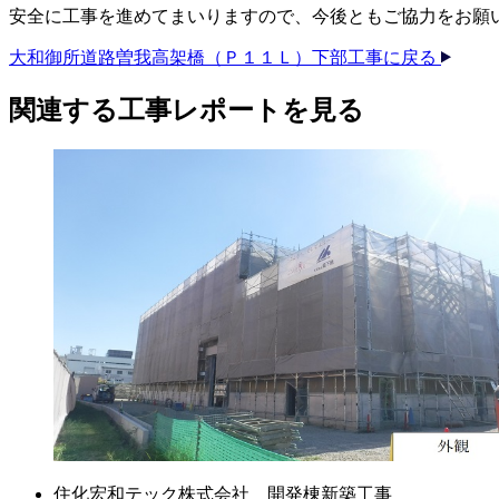
安全に工事を進めてまいりますので、今後ともご協力をお願
大和御所道路曽我高架橋（Ｐ１１Ｌ）下部工事に戻る
関連する​工事レポートを​見る​
住化宏和テック株式会社 開発棟新築工事