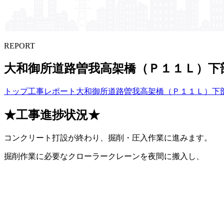
REPORT
大和御所道路曽我高架橋​（Ｐ１１Ｌ）​下
トップ
工事レポート
大和御所道路曽我高架橋（Ｐ１１Ｌ）下
★工事進捗状況★
コンクリート打設が終わり、掘削・圧入作業に進みます。
掘削作業に必要なクローラークレーンを夜間に搬入し、