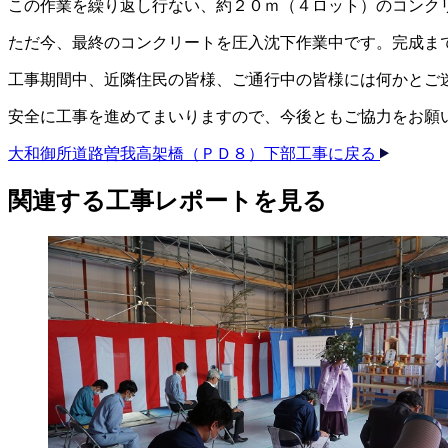
この作業を繰り返し行ない、約２０ｍ（４ロット）のコンク
ただ今、最終のコンクリートを圧入沈下作業中です。完成ま
工事期間中、近隣住民の皆様、ご通行中の皆様には何かとご
安全に工事を進めてまいりますので、今後ともご協力をお願
大和御所道路曽我高架橋（ＰＤ８）下部工事に戻る
関連する​工事レポートを​見る​