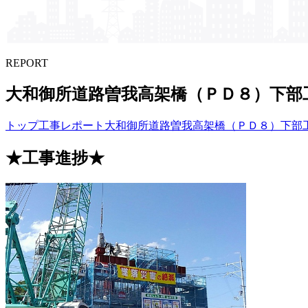
REPORT
大和御所道路曽我高架橋​（ＰＤ８）​下部​
トップ
工事レポート
大和御所道路曽我高架橋（ＰＤ８）下部
★工事進捗★