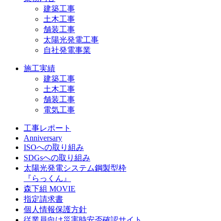
建築工事
土木工事
舗装工事
太陽光発電工事
自社発電事業
施工実績
建築工事
土木工事
舗装工事
電気工事
工事レポート
Anniversary
ISOへの取り組み
SDGsへの取り組み
太陽光発電システム鋼製型枠
『らっくん』
森下組 MOVIE
指定請求書
個人情報保護方針
従業員向け災害時安否確認サイト